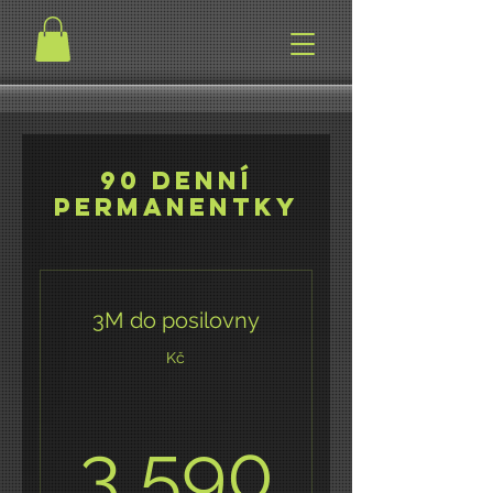
90 denní
permanentky
3M do posilovny
Kč
3 590
3 590