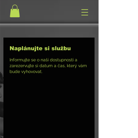
Naplánujte si službu
Informujte se o naší dostupnosti a
zarezervujte si datum a čas, který vám
bude vyhovovat.